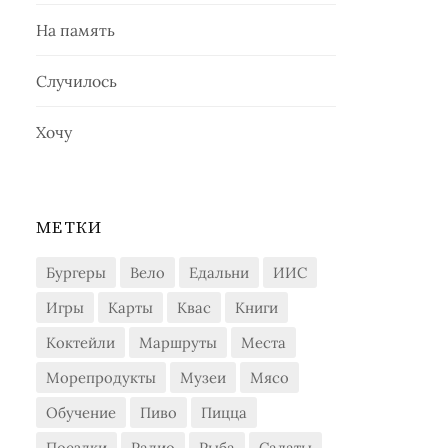
На память
Случилось
Хочу
МЕТКИ
Бургеры
Вело
Едальни
ИИС
Игры
Карты
Квас
Книги
Коктейли
Маршруты
Места
Морепродукты
Музеи
Мясо
Обучение
Пиво
Пицца
Поездки
Радио
Рыба
Салаты