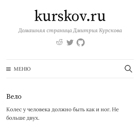
Перейти
kurskov.ru
к
содержимому
Домашняя страница Дмитрия Курскова
https://www.reddit.com
https://twitter.com
https://github.com
Найти:
МЕНЮ
Вело
Колес у человека должно быть как и ног. Не
больше двух.